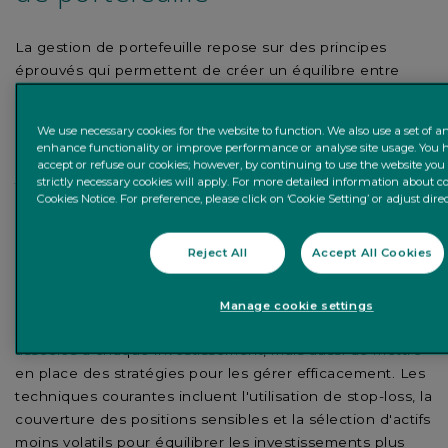
La gestion de portefeuille repose sur des principes
éprouvés qui permettent de créer un équilibre entre
rendement et risque. La diversification, par exemple, est
un pilier central de cette stratégie. En répartissant les
We use necessary cookies for the website to function. We also use a set of an
investissements sur diverses classes d'actifs, secteurs et
enhance functionality or improve performance or analyse site usage. You h
régions géographiques, on réduit l'impact des
accept or refuse our cookies; however, by continuing to use the website you
strictly necessary cookies will apply. For more detailed information about co
fluctuations du marché sur le portefeuille global. Cela
Cookies Notice. For preference, please click on ‘Cookie Setting’ or adjust dire
permet d’optimiser les performances tout en limitant
l’exposition aux risques spécifiques.
Reject All
Accept All Cookies
La gestion du risque est également primordiale. Elle
Manage cookie settings
implique non seulement de comprendre les risques
associés à chaque investissement, mais aussi de mettre
en place des stratégies pour les gérer efficacement. Les
techniques courantes incluent l'utilisation de stop-loss, la
couverture des positions sensibles et la sélection d'actifs
moins volatils pour équilibrer les investissements plus