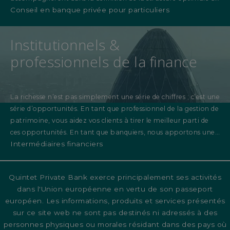
Conseil en banque privée pour particuliers
votre patrimoine afin de vous aider à atteindre vos objectifs.
Institutionnels &
professionnels de la finance
La richesse n’est pas simplement une série de chiffres ; c’est une
série d’opportunités. En tant que professionnel de la gestion de
patrimoine, vous aidez vos clients à tirer le meilleur parti de
ces opportunités. En tant que banquiers, nous apportons une
Intermédiaires financiers
valeur ajoutée à cette relation de confiance.
Quintet Private Bank exerce principalement ses activités
dans l'Union européenne en vertu de son passeport
européen. Les informations, produits et services présentés
sur ce site web ne sont pas destinés ni adressés à des
personnes physiques ou morales résidant dans des pays où