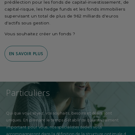
prédilection pour les fonds de capital-investissement, de
capital-risque, les hedge funds et les fonds immobiliers
supervisant
un total de plus de 962 milliards d'euros
d'actifs
sous gestion
.
Vous souhaitez créer un fonds ?
EN SAVOIR PLUS
Particuliers
Qui que vous soyez, vos souhaits, besoins et désirs sont
uniques. En prenant le temps d’établir ce qui est vraiment
important pour vous, nos spécialistes dédiés vous
accompagneront dans la définition de la structure optimale de