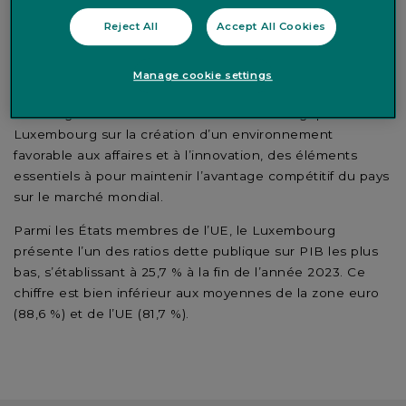
Competitiveness Yearbook de l’IMD. Ce classement
Reject All
Accept All Cookies
reflète la saine gestion des finances publiques, une
législation favorable aux entreprises et un cadre sociétal
Manage cookie settings
propice.
Il met également en lumière l’accent stratégique du
Luxembourg sur la création d’un environnement
favorable aux affaires et à l’innovation, des éléments
essentiels
à
pour maintenir
l’avantage compétitif du pays
sur le marché mondial.
Parmi les États membres de l’UE, le Luxembourg
présente l’un des ratios dette publique sur PIB les plus
bas, s’établissant à 25,7 % à la fin de l’année 2023. Ce
chiffre est bien inférieur aux moyennes de la zone euro
(88,6 %) et de l’UE (81,7 %).