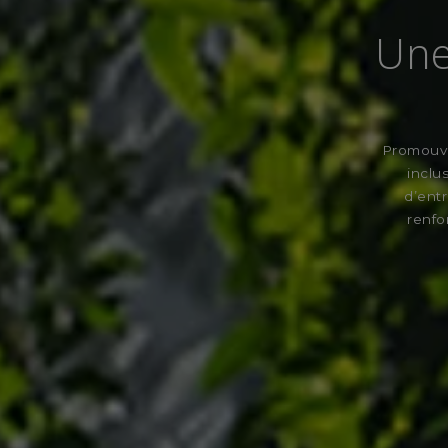
Une
Promouvo
inclu
d’entr
renfo