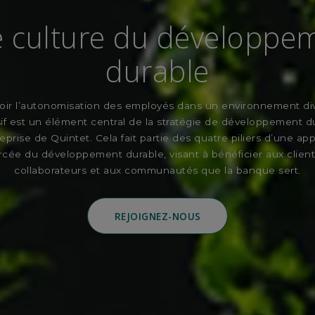
 culture du développe
durable
ir l’autonomisation des employés dans un environnement dive
sif est un élément central de la stratégie de développement d
eprise de Quintet. Cela fait partie des quatre piliers d’une a
rcée du développement durable, visant à bénéficier aux client
collaborateurs et aux communautés que la banque sert.
REJOIGNEZ-NOUS