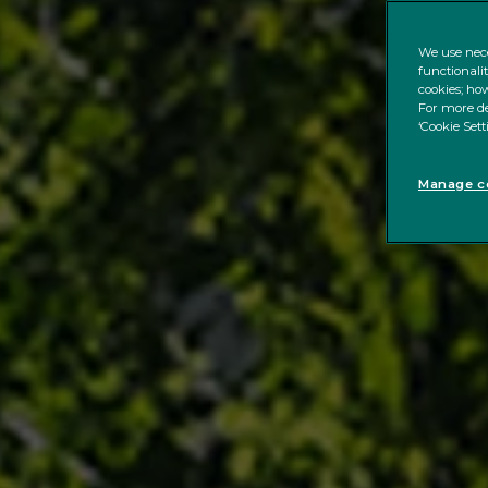
We use nece
functionali
cookies; how
For more de
‘Cookie Sett
Manage co