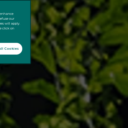
o enhance
refuse our
es will apply.
e click on
ll Cookies