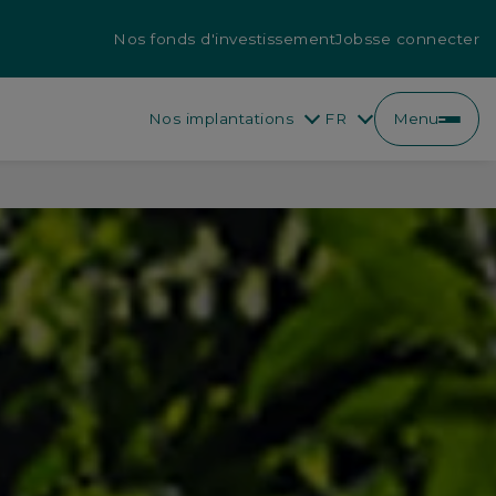
Nos fonds d'investissement
Jobs
se connecter
Nos implantations
FR
Menu
EN
FR