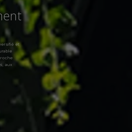
ment
rsifié et
urable
pproche
s, aux