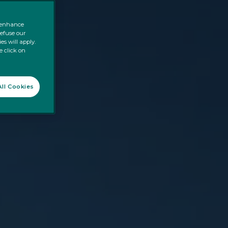
o enhance
refuse our
es will apply.
e click on
ll Cookies