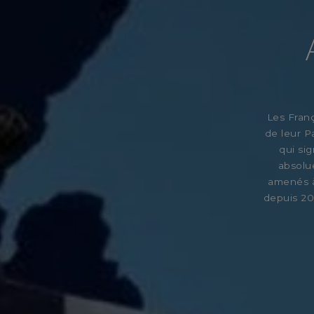
Les Franç
de leur P
qui si
absolue
amenés à
depuis 20