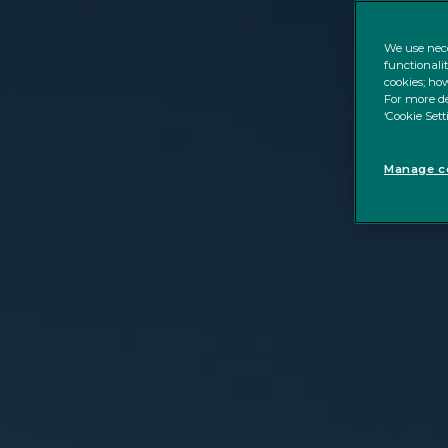
We use nece
functionali
cookies; how
For more de
‘Cookie Sett
Manage co