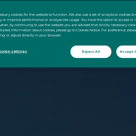
ssary cookies for the website to function. We also use a set of analytical cookies t
ty or improve performance or analyse site usage. You have the option to accept or 
ever, by continuing to use the website you are advised that strictly necessary cooki
tailed information about cookies, please go to Cookies Notice. For preference, pleas
ing’ or adjust directly in your browser.
okie settings
Reject All
Accept A