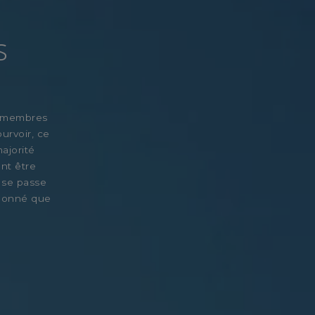
s
es membres
urvoir, ce
ajorité
ent être
 se passe
 donné que