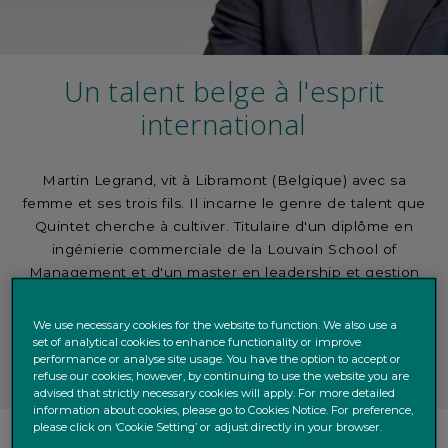
Un talent belge à l'esprit
international
Martin Legrand, vit à Libramont (Belgique) avec sa
femme et ses trois fils. Il incarne le genre de talent que
Quintet cherche à cultiver. Titulaire d'un diplôme en
ingénierie commerciale de la Louvain School of
Management et d'un master en leadership et gestion
obtenu en Suède, Martin a rejoint Quintet à l'âge de 26
ans grâce au
Quintet Graduate Programme
, une
We use necessary cookies for the website to function. We also use a
rampe de lancement pour les jeunes désireux d'explorer
set of analytical cookies to enhance functionality or improve
performance or analyse site usage. You have the option to accept or
le monde de la banque privée.
refuse our cookies; however, by continuing to use the website you are
advised that strictly necessary cookies will apply. For more detailed
information about cookies, please go to Cookies Notice. For preference,
please click on ‘Cookie Setting’ or adjust directly in your browser.